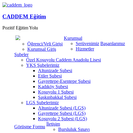
CADDEM Eğitim
Pozitif Eğitim Yolu
Kurumsal
Serüvenimiz
Başarılarımız
Öğrenci/Veli Girişi
Hizmetler
Kurumsal Giriş
Şubeler
Özel Koşuyolu Caddem Anadolu Lisesi
YKS Şubelerimiz
Altunizade Şubesi
Etiler Şubesi
Gayrettepe-Esentepe Şubesi
Kadıköy Şubesi
Koşuyolu 1 Şubesi
Şaşkınbakkal Şubesi
LGS Şubelerimiz
Altunizade Şubesi (LGS)
Gayrettepe Şubesi (LGS)
Koşuyolu 2 Şubesi (LGS)
İletişim
Görüşme Formu
Bursluluk Sınavı